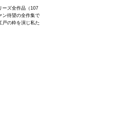
ーズ全作品（107
ァン待望の全作集で
江戸の粋を演じ私た