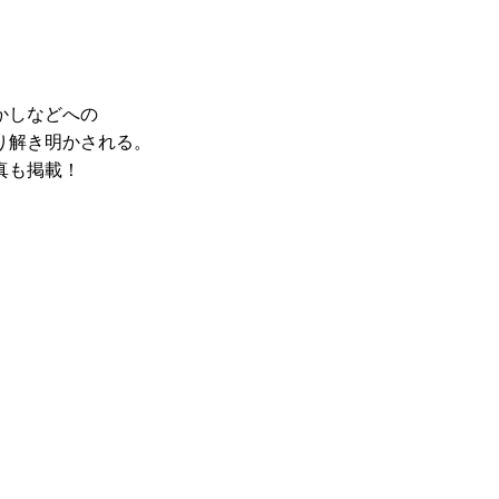
、
かしなどへの
り解き明かされる。
真も掲載！