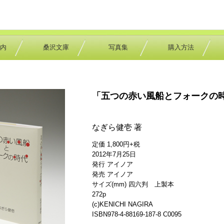
内
桑沢文庫
写真集
購入方法
「五つの赤い風船とフォークの
なぎら健壱 著
定価 1,800円+税
2012年7月25日
発行 アイノア
発売 アイノア
サイズ(mm) 四六判 上製本
272p
(c)KENICHI NAGIRA
ISBN978-4-88169-187-8 C0095